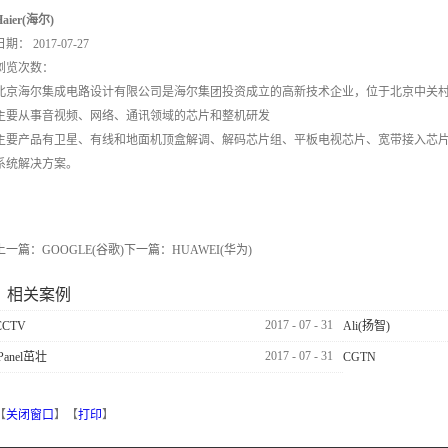
Haier(海尔)
日期：
2017-07-27
浏览次数：
北京海尔集成电路设计有限公司是海尔集团投资成立的高新技术企业，位于北京中关
主要从事音视频、网络、通讯领域的芯片和整机研发
主要产品有卫星、有线和地面机顶盒解调、解码芯片组、平板电视芯片、宽带接入芯
系统解决方案。
上一篇：
GOOGLE(谷歌)
下一篇：
HUAWEI(华为)
相关案例
2017
-
07
-
31
CCTV
Ali(扬智)
2017
-
07
-
31
iPanel茁壮
CGTN
【
关闭窗口
】【
打印
】