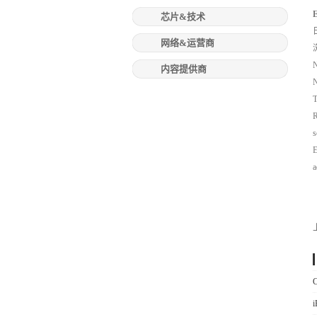
芯片&技术
网络&运营商
N
内容提供商
N
T
R
s
E
a