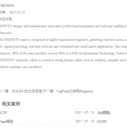
ENENSYS
日期：
2017-07-27
浏览次数：
ENSYS designs and manufactures innovative professional equipment and software enabling E
etworks.
he ENENSYS team is comprised of highly experienced engineers, gathering expertise across a
F, signal processing, real-time software and virtualized and cloud-native applications. The co
olutions: 90% of the team members own an MSc or a PhD in Information Technology, Software 
NENSYS’ corporate culture is rooted in strong human values such as creativity, empathy and re
chieve customer care excellence.
上一篇：
DOLBY(杜比实验室)
下一篇：
GigPeak(已收购Magnum)
相关案例
2017
-
07
-
31
CCTV
Ali(扬智)
2017
-
07
-
31
iPanel茁壮
CGTN