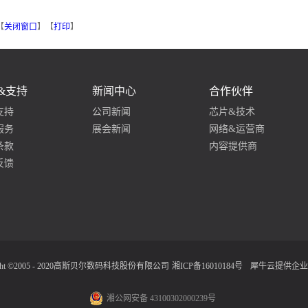
【
关闭窗口
】【
打印
】
&支持
新闻中心
合作伙伴
支持
公司新闻
芯片&技术
服务
展会新闻
网络&运营商
条款
内容提供商
反馈
ight ©2005 - 2020高斯贝尔数码科技股份有限公司
湘ICP备16010184号
犀牛云提供企业
湘公网安备 43100302000239号