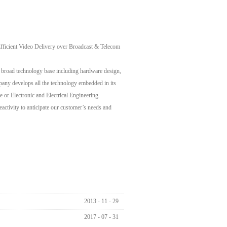
fficient Video Delivery over Broadcast & Telecom
 broad technology base including hardware design,
mpany develops all the technology embedded in its
or Electronic and Electrical Engineering.
activity to anticipate our customer’s needs and
2013
-
11
-
29
2017
-
07
-
31