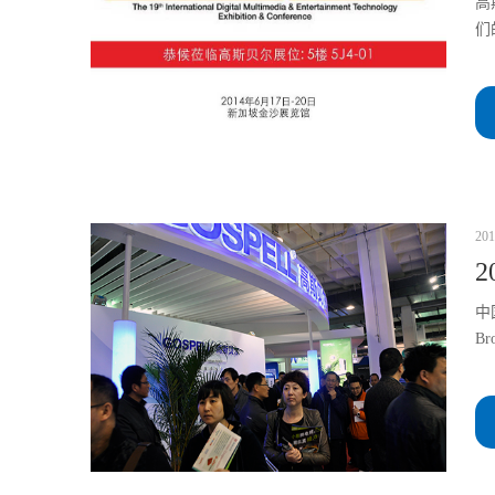
高
们
201
中
B