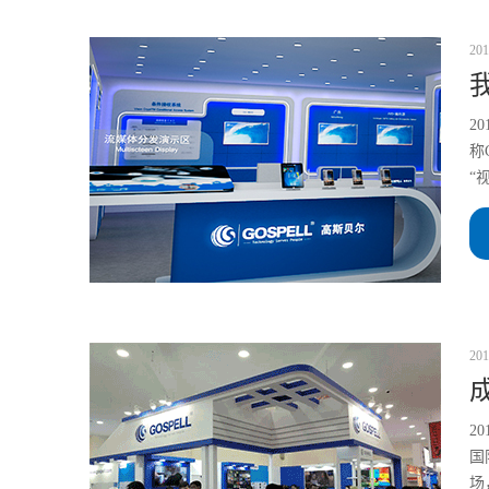
201
我
2
称
“
201
2
国
场