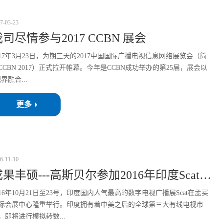
7
-
03
-
23
司尽情参与2017 CCBN 展会
017年3月23日，为期三天的2017中国国际广播电视信息网络展览会（简
CCBN 2017）正式拉开帷幕。今年是CCBN成功举办的第25届，展会以
视界融合...
更多
6
-
11
-
10
成果丰硕---高斯贝尔参加2016年印度Scat展会
016年10月21日至23号，印度国内人气最高的数字电视广播展Scat在孟买
际会展中心隆重举行。印度拥有着中美之后的全球第三大有线电视市
，即将进行模拟转数...