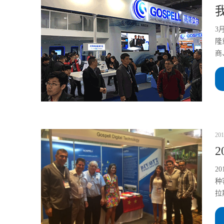
3
隆
商
201
2
种
拉