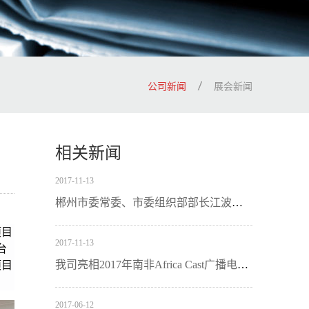
公司新闻
展会新闻
相关新闻
2017
-
11
-
13
郴州市委常委、市委组织部部长江波来我司调研：加强基层党组织建设
项目
2017
-
11
-
13
台
我司亮相2017年南非Africa Cast广播电视展
项目
2017
-
06
-
12