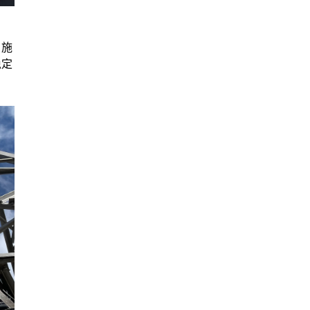
、
，施
稳定