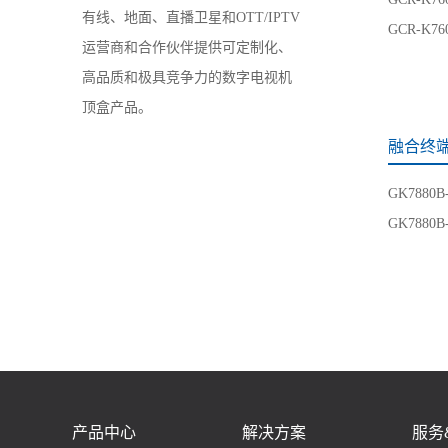
有线、地面、直播卫星和OTT/IPTV
GCR-K76
运营商和合作伙伴提供可定制化、
高品质和极具竞争力的数字电视机
顶盒产品。
融合终
GK7880B
GK7880B
产品中心
解决方案
服务