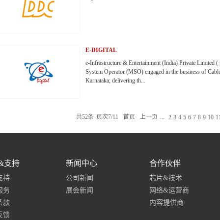
E-DIGITAL
e-Infrastructure & Entertainment (India) Private Limited
System Operator (MSO) engaged in the business of Cable 
Karnataka; delivering th...
ese services on its own Optical Fibre Network across the
Cable TV networking and Internet Bandwidth requirements
共
52
条
页次7/11
首页
上一页
...
2
3
4
5
6
7
8
9
10
1
digital today offers television, Internet services and Optic
million of households and businesses in the region of Kar
geographies.
&支持
新闻中心
合作伙伴
支持
公司新闻
芯片&技术
服务
展会新闻
网络&运营商
条款
内容提供商
反馈