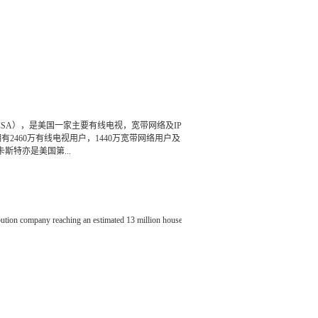
写： CMCSA），是美国一家主要有线电视，宽带网络及IP
2460万有线电视用户，1440万宽带网络用户及
斯特亦是美国第...
3日，Comcast宣布以452亿美元收购美国第二大有
。在2017年6月7日发布的2017年《财富》美国500强排
tion company reaching an estimated 13 million households in over 200 cities across India. The 
ibers.DEN is present in 13 key states across India including Delhi, Uttar Pradesh, Karnataka,