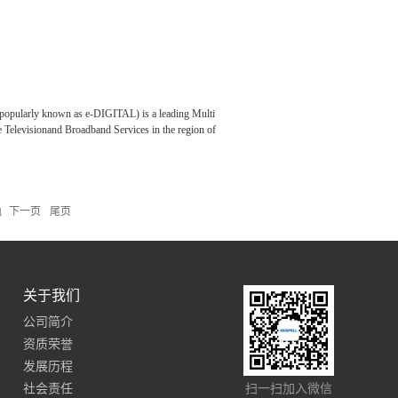
 ( popularly known as e-DIGITAL) is a leading Multi
Televisionand Broadband Services in the region of
 State of Karnataka. The company has been catering the
 of the domestic households & enterprise market. e-
下一页
尾页
1
al Fiber with a leading presence reaching close to a
nataka and expanding its services across other
关于我们
公司简介
资质荣誉
发展历程
社会责任
扫一扫加入微信