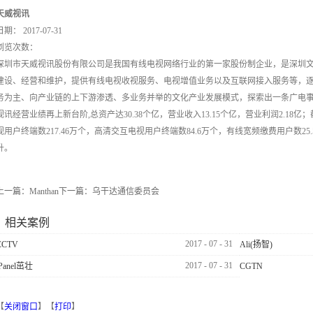
天威视讯
日期：
2017-07-31
浏览次数：
深圳市天威视讯股份有限公司是我国有线电视网络行业的第一家股份制企业，是深圳
建设、经营和维护，提供有线电视收视服务、电视增值业务以及互联网接入服务等，
务为主、向产业链的上下游渗透、多业务并举的文化产业发展模式，探索出一条广电事业
视讯经营业绩再上新台阶,总资产达30.38个亿，营业收入13.15个亿，营业利润2.18
视用户终端数217.46万个，高清交互电视用户终端数84.6万个，有线宽频缴费用户数2
升。
上一篇：
Manthan
下一篇：
乌干达通信委员会
相关案例
2017
-
07
-
31
CCTV
Ali(扬智)
2017
-
07
-
31
iPanel茁壮
CGTN
【
关闭窗口
】【
打印
】