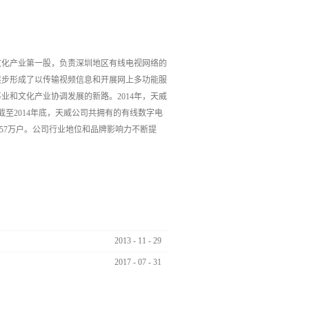
文化产业第一股，负责深圳地区有线电视网络的
逐步形成了以传输视频信息和开展网上多功能服
和文化产业协调发展的新路。2014年，天威
亿；截至2014年底，天威公司共拥有的有线数字电
5.57万户。公司行业地位和品牌影响力不断提
2013
-
11
-
29
2017
-
07
-
31