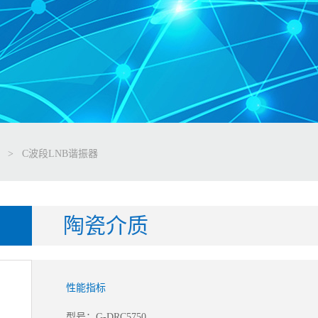
>
C波段LNB谐振器
陶瓷介质
性能指标
型号：G-DRC5750