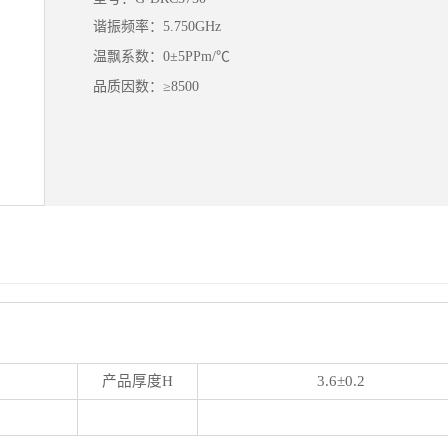
谐振频率：5.750GHz
温飘系数：0±5PPm/℃
品质因数：≥8500
产品厚度H
3.6±0.2