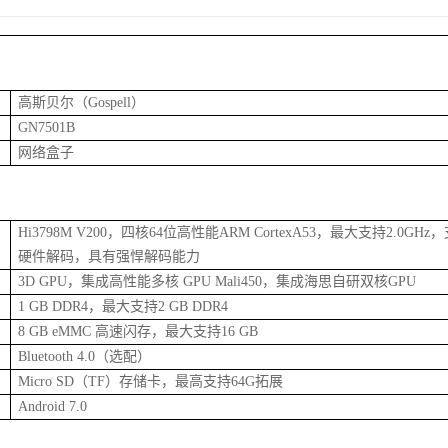
高斯贝尔（
Gospell
）
GN7501B
网络盒子
Hi3798M V200
，四核
64
位高性能
ARM CortexA53
，最大支持
2.0GHz
，
硬件解码，具有强悍解码能力
3D GPU
，集成高性能多核
GPU Mali450
，集成海思自研双核
GPU
1 GB DDR4
，最大支持
2 GB DDR4
8 GB eMMC
高速闪存，最大支持
16 GB
Bluetooth 4.0
（选配）
Micro SD
（
TF
）存储卡，最高支持
64G
拓展
Android 7.0