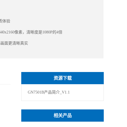
质体验
0x2160像素，清晰度是1080P的4倍
出画面更清晰真实
持 HDR 转SDR，支持 BT.709 和BT.2020
资源下载
IFI，做稳定的盒子
GN7501B产品简介_V1.1
相关产品