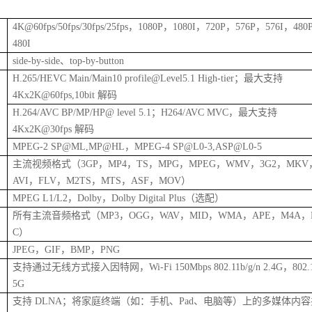
4K@60fps/50fps/30fps/25fps
，
1080P
，
1080I
，
720P
，
576P
，
576I
，
480
480I
side-by-side
、
top-by-button
H.265/HEVC Main/Main10 profile@Level5.1 High-tier
；最大支持
4Kx2K@60fps,10bit
解码
H.264/AVC BP/MP/HP@ level 5.1
；
H264/AVC MVC
，最大支持
4Kx2K@30fps
解码
MPEG-2 SP@ML,MP@HL
，
MPEG-4 SP@L0-3,ASP@L0-5
主流视频格式（
3GP
，
MP4
，
TS
，
MPG
，
MPEG
，
WMV
，
3G2
，
MKV
AVI
，
FLV
，
M2TS
，
MTS
，
ASF
，
MOV
）
MPEG L1/L2
，
Dolby
，
Dolby Digital Plus
（选配）
所有主流音频格式（
MP3
，
OGG
，
WAV
，
MID
，
WMA
，
APE
，
M4A
，
C
）
JPEG
，
GIF
，
BMP
，
PNG
支持通过无线方式接入因特网，
Wi-Fi 150Mbps 802.11b/g/n 2.4G
，
802.
5G
支持
DLNA
；将家庭终端（如：手机、
Pad
、电脑等）上的多媒体内容