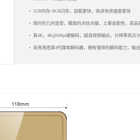
•
1GB内存+8GB闪存，加载更快，快进快退速度更快
•
简约的几何造型，精致的点纹点缀，土豪金配色，高品
•
真4K，4K@60fps硬解码，超清视频输出，分辨率高达384
•
采用海思第4代媒体解码器，拥有强悍的解码能力，输
•
采用Imprex2.0 图形处理引擎，支持 HDR10/HLG/SLF，支
•
支持Dolby，Dolby+，震撼影音，体验身临其境
•
支持DLNA，低延时多屏互动，电视上玩转手机和平板
•
150M内置WIFI天线+网口，支持2.4GHz/5GHz双频W
•
支持蓝牙4.0，可外接多种蓝牙设备
•
支持模拟CVBS视频输出，老电视没有HDMI接口也不怕
•
支持海量应用程序，游戏安装