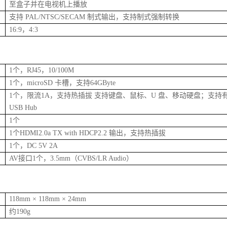
至盒子并在电视机上播放
支持
PAL/NTSC/SECAM
制式输出，支持制式强制转换
16:9
，
4:3
1
个，
RJ45
，
10/100M
1
个，
microSD
卡槽，支持
64GByte
1
个，限流
1A
，支持热插拔
支持键盘、鼠标、
U
盘、移动硬盘；支持
USB Hub
1
个
1
个
HDMI2.0a TX with HDCP2.2
输出，支持热插拔
1
个，
DC 5V 2A
AV
接口
1
个，
3.5mm
（
CVBS/LR Audio
）
118mm × 118mm × 24mm
约
190g