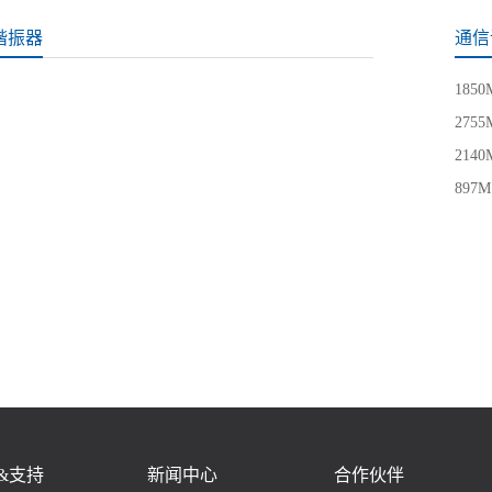
谐振器
通信
185
275
214
897
&支持
新闻中心
合作伙伴