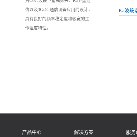
对C/Ku波段卫星高频头、Ka卫星通
信以及3G/4G通信设备应用而设计，
Ka波段
具有良好的频率稳定度和较宽的工
作温度特性。
产品中心
解决方案
服务