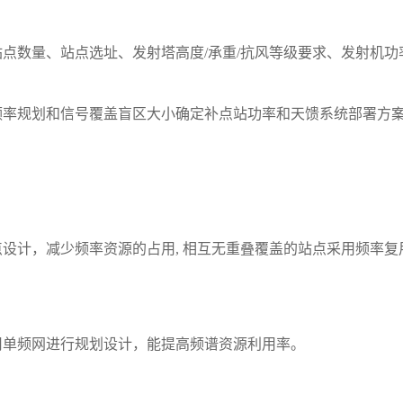
站点数量、站点选址、发射塔高度
/
承重
/
抗风等级要求、发射机功
频率规划和信号覆盖盲区大小确定补点站功率和天馈系统部署方
点设计，减少频率资源的占用
,
相互无重叠覆盖的站点采用频率复
用单频网进行规划设计，能提高频谱资源利用率。