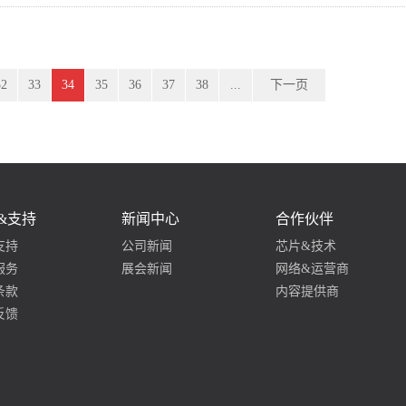
32
33
34
35
36
37
38
...
下一页
&支持
新闻中心
合作伙伴
支持
公司新闻
芯片&技术
服务
展会新闻
网络&运营商
条款
内容提供商
反馈