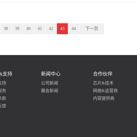
38
39
40
41
42
43
44
下一页
&支持
新闻中心
合作伙伴
支持
公司新闻
芯片&技术
服务
展会新闻
网络&运营商
条款
内容提供商
反馈