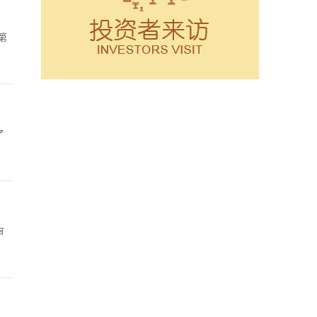
第
了
审