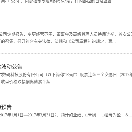
称“公司”）内部控制制度和评价办法，在内部控制日常监督...
议了公司定期报告、变更经营范围、董事会及高级管理人员换届选举、首次公
的召集、召开符合有关法律、法规和《公司章程》的规定，表...
异常波动公告
数码科技股份有限公司（以下简称“公司”）股票连续三个交易日（2017年
1日）收盘价格跌幅偏离值累计超...
绩预告
7年1月1日—2017年3月31日2、预计的业绩：□亏损 □扭亏为盈 &..