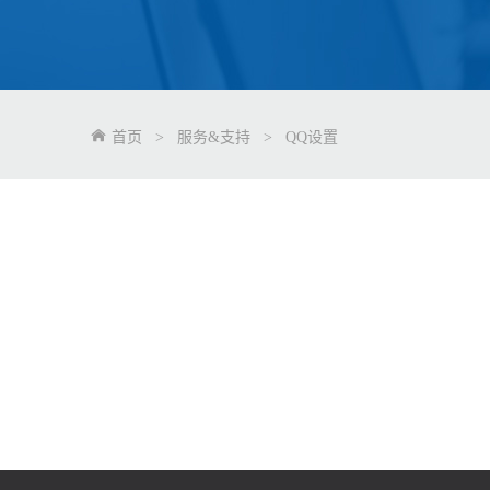
首页
>
服务&支持
>
QQ设置