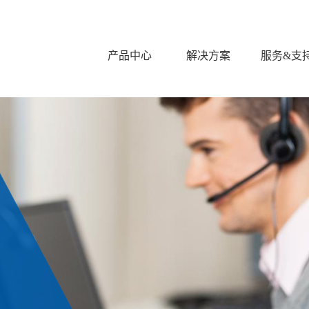
产品中心
解决方案
服务&支