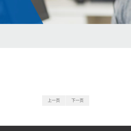
上一页
下一页