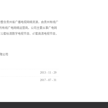
为整合贵州省广播电视网络资源，由贵州有线广
一的有线广电网络运营商。公司主要从事广电网
152套标清数字电视节目、47套高清电视节目，
有限公司
2013
-
11
-
29
2017
-
07
-
31