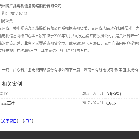
贵州省广播电视信息网络股份有限公司
日期：
2017-07-31
浏览次数：
贵州省广播电视信息网络股份有限公司系根据贵州省委、贵州省人民政府相关要求，
播电视信息网络中心等五家单位于2008年3月共同发起设立的股份公司，是贵州省唯
络的建设运营，业务区域覆盖贵州省全境。截至2016年6月30日，公司向省内用户提供
有线电视用户约489万户，其中高清业务用户约155万户。
上一篇：
广东省广播电视网络股份有限公司
下一篇：
湖南省有线电视网络(集团)股份
相关案例
2017
-
07
-
31
CCTV
Ali(扬智)
2017
-
07
-
31
iPanel茁壮
CGTN
【
关闭窗口
】【
打印
】