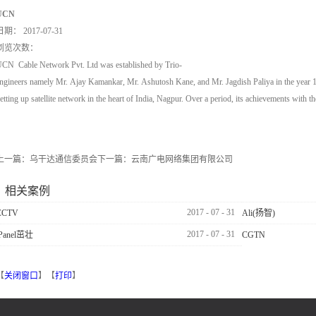
UCN
日期：
2017-07-31
浏览次数：
CN Cable Network Pvt. Ltd was established by Trio-
ngineers namely Mr. Ajay Kamankar, Mr. Ashutosh Kane, and Mr. Jagdish Paliya in the year 
etting up satellite network in the heart of India, Nagpur. Over a period, its achievements with 
上一篇：
乌干达通信委员会
下一篇：
云南广电网络集团有限公司
相关案例
2017
-
07
-
31
CCTV
Ali(扬智)
2017
-
07
-
31
iPanel茁壮
CGTN
【
关闭窗口
】【
打印
】