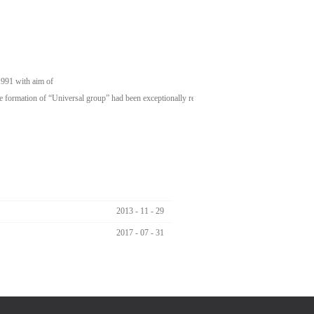
1991 with aim of
the formation of “Universal group” had been exceptionally remarkable and acknowledged in the spe
2013
-
11
-
29
2017
-
07
-
31